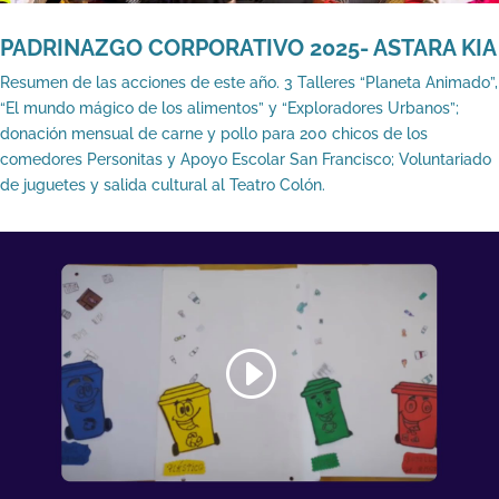
PADRINAZGO CORPORATIVO 2025- ASTARA KIA
Resumen de las acciones de este año. 3 Talleres “Planeta Animado”,
“El mundo mágico de los alimentos” y “Exploradores Urbanos”;
donación mensual de carne y pollo para 200 chicos de los
comedores Personitas y Apoyo Escolar San Francisco; Voluntariado
de juguetes y salida cultural al Teatro Colón.