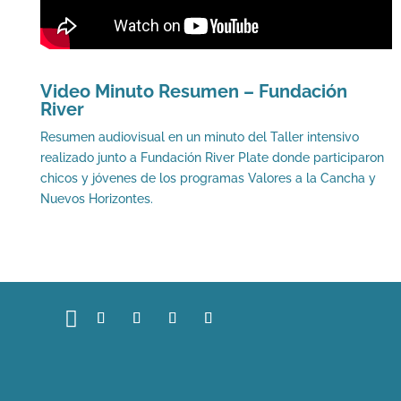
Video Minuto Resumen – Fundación
River
Resumen audiovisual en un minuto del Taller intensivo
realizado junto a Fundación River Plate donde participaron
chicos y jóvenes de los programas Valores a la Cancha y
Nuevos Horizontes.
