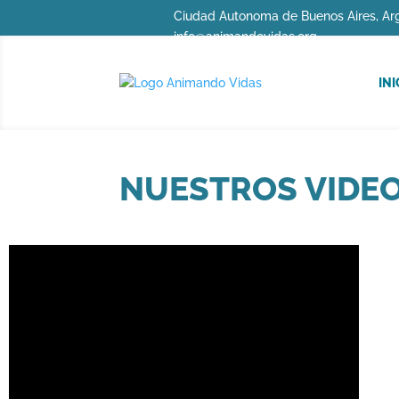
Ciudad Autonoma de Buenos Aires, Argen
info@animandovidas.org
INI
NUESTROS VIDEO