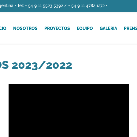
tina ⋅ Tel: + 54 9 11 5523 5392 / + 54 9 11 4782 1272 ⋅
CIO
NOSOTROS
PROYECTOS
EQUIPO
GALERIA
PREN
S 2023/2022