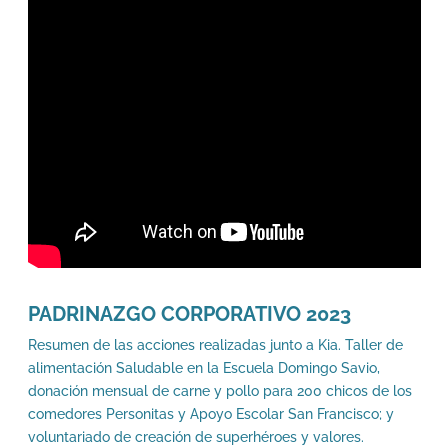
PADRINAZGO CORPORATIVO 2023
Resumen de las acciones realizadas junto a Kia. Taller de
alimentación Saludable en la Escuela Domingo Savio,
donación mensual de carne y pollo para 200 chicos de los
comedores Personitas y Apoyo Escolar San Francisco; y
voluntariado de creación de superhéroes y valores.